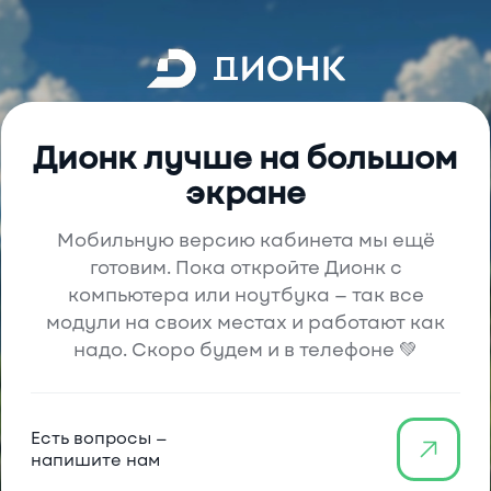
Вход в аккаунт
Если у вас еще нет аккаунта,
перейдите на вкладку Регистрация
Дионк лучше на большом
экране
Войти
Мобильную версию кабинета мы ещё
Для настройки входа
готовим. Пока откройте Дионк с
по SSO свяжитесь с нами.
компьютера или ноутбука — так все
Регистрация
модули на своих местах и работают как
надо. Скоро будем и в телефоне 💚
Есть вопросы —
напишите нам